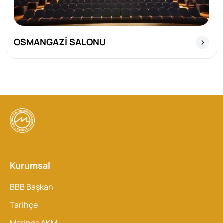
OSMANGAZİ SALONU
Kurumsal
BBB Başkan
Tarihçe
Merinos AKM