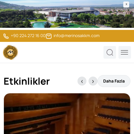
X
+90 224 272 16 00
info@merinosakkm.com
Etkinlikler
Daha Fazla